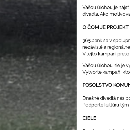
Vašou úlohou je nájs
divadla. Ako motivovať 
O ČOM JE PROJEKT
365.bank sa v spoluprá
nezávislé a regionáln
V tejto kampani preto
Vašou úlohou nie je v
Vytvorte kampaň, kto
POSOLSTVO KOMUNI
Dnešné divadlá nás po
Podporte kultúru tým
CIELE