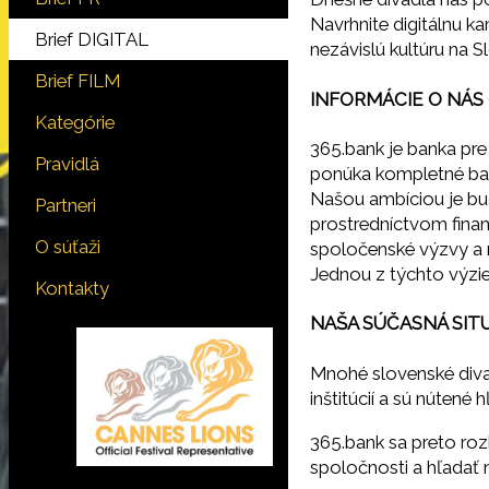
Navrhnite digitálnu k
Brief DIGITAL
nezávislú kultúru na S
Brief FILM
INFORMÁCIE O NÁS 
Kategórie
365.bank je banka pr
Pravidlá
ponúka kompletné ba
Našou ambíciou je bud
Partneri
prostredníctvom finanč
O súťaži
spoločenské výzvy a 
Jednou z týchto výziev 
Kontakty
NAŠA SÚČASNÁ SIT
Mnohé slovenské diva
inštitúcií a sú nútené
365.bank sa preto roz
spoločnosti a hľadať 