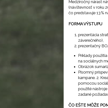
Medziročný nárast náv
(návštevnosť v roku 2
čo predstavuje 13 % 
FORMA VÝSTUPU
prezentácia stra
záverečného),
prezentačný BOA
Príklady použit
na sociálnych méd
Obrázok sumariz
Písomný príspevo
kampane. 2. Krea
pomocou sociálny
použité nástroje
zadané požiadavk
ČO EŠTE MÔŽE POM