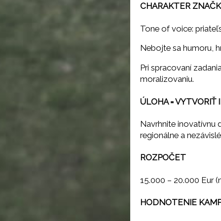
CHARAKTER ZNAČKY
Tone of voice: priate
Nebojte sa humoru, hr
Pri spracovaní zadani
moralizovaniu.
ÚLOHA = VYTVORIŤ 
Navrhnite inovatívnu d
regionálne a nezávislé
ROZPOČET
15.000 – 20.000 Eur (
HODNOTENIE KAM