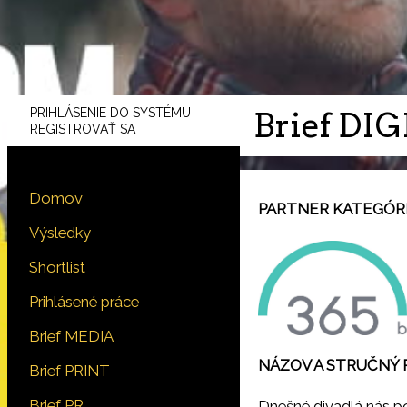
PRIHLÁSENIE DO SYSTÉMU
Brief DI
REGISTROVAŤ SA
Domov
PARTNER KATEGÓRIE
Výsledky
Shortlist
Prihlásené práce
Brief MEDIA
NÁZOV A STRUČNÝ 
Brief PRINT
Brief PR
Dnešné divadlá nás po