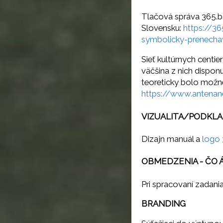
Tlačová správa 365.b
Slovensku:
https://3
symbolicky-prenechav
Sieť kultúrnych centi
väčšina z nich dispon
teoreticky bolo možné
https://www.antenan
VIZUALITA/PODKL
Dizajn manuál a
logo 
OBMEDZENIA - ČO Á
Pri spracovaní zadani
BRANDING