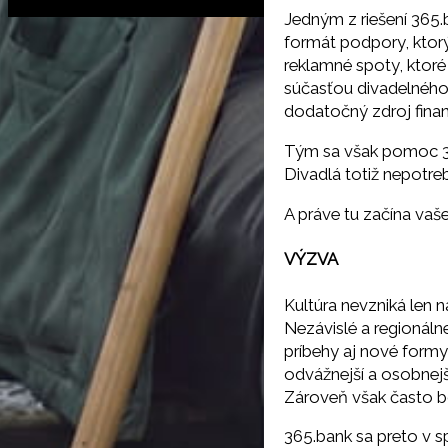
Jedným z riešení 365
formát podpory, ktorý
reklamné spoty, ktoré
súčasťou divadelného 
dodatočný zdroj fina
Tým sa však pomoc 3
Divadlá totiž nepotreb
A práve tu začína vaše
VÝZVA
Kultúra nevzniká len n
Nezávislé a regionáln
príbehy aj nové formy
odvážnejší a osobnejš
Zároveň však často b
365.bank sa preto v sp