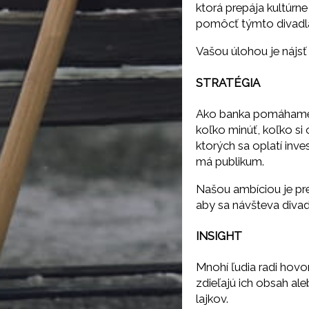
ktorá prepája kultúrn
pomôcť týmto divadlá
Vašou úlohou je nájsť
STRATÉGIA
Ako banka pomáhame 
koľko minúť, koľko si 
ktorých sa oplatí inve
má publikum.
Našou ambíciou je pre
aby sa návšteva divad
INSIGHT
Mnohí ľudia radi hovor
zdieľajú ich obsah ale
lajkov.