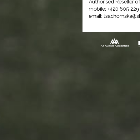
Authorised Reseller o
mobile: +420 605 229
email: tsachomska@sh