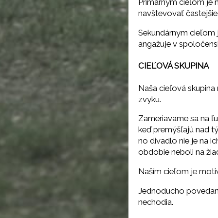
Primárnym cieľom je m
navštevovať častejšie
Sekundárnym cieľom je
angažuje v spoločens
CIEĽOVÁ SKUPINA
Naša cieľová skupina 
zvyku.
Zameriavame sa na ľud
keď premýšľajú nad tým
no divadlo nie je na i
obdobie neboli na ži
Naším cieľom je motiv
Jednoducho povedané: 
nechodia.