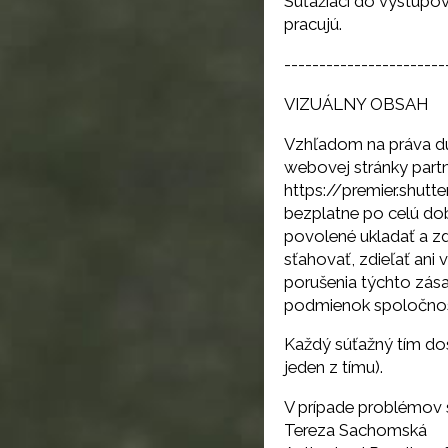
Súťažiaci do výstupov
pracujú.
-----------------------
VIZUÁLNY OBSAH
Vzhľadom na práva du
webovej stránky partn
https://premier.shutt
bezplatne po celú dob
povolené ukladať a zd
sťahovať, zdieľať ani 
porušenia týchto zása
podmienok spoločnost
Každý súťažný tím dost
jeden z tímu).
V prípade problémov s
Tereza Sachomská