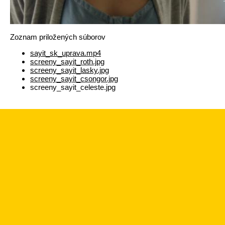
Zoznam priložených súborov
sayit_sk_uprava.mp4
screeny_sayit_roth.jpg
screeny_sayit_lasky.jpg
screeny_sayit_csongor.jpg
screeny_sayit_celeste.jpg