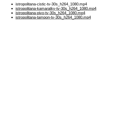
istropolitana-cistic-tv-30s_h264_1080.mp4
istropolitana-kamaratky-tv-30s_h264_1080.mp4
istropolitana-pivo-tv-30s_h264_1080.mp4
istropolitana-tampon-tv-30s_h264_1080.mp4