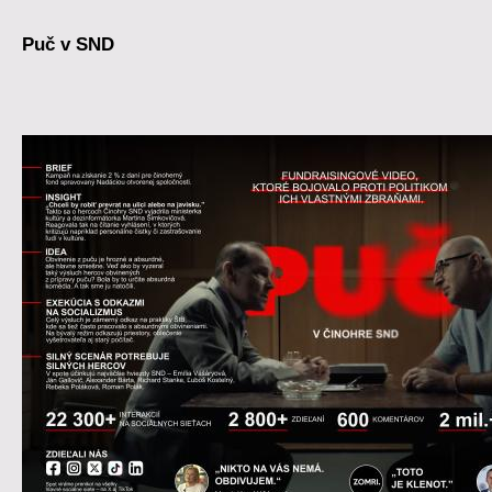
Puč v SND