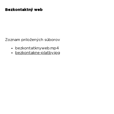
Bezkontaktný web
Zoznam priložených súborov
bezkontatknyweb.mp4
bezkontakne-platby.jpg