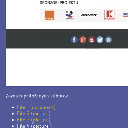
Zoznam priložených súborov
File 1 (document)
File 2 (picture)
File 3 (picture)
File 4 (picture )